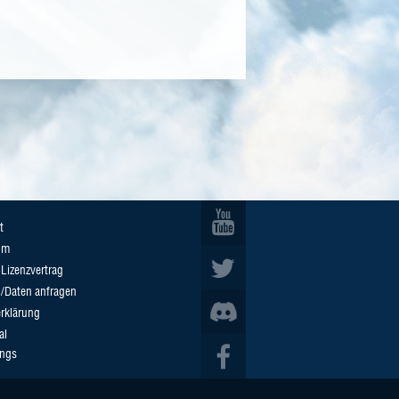
t
um
Lizenzvertrag
n/Daten anfragen
rklärung
al
ings