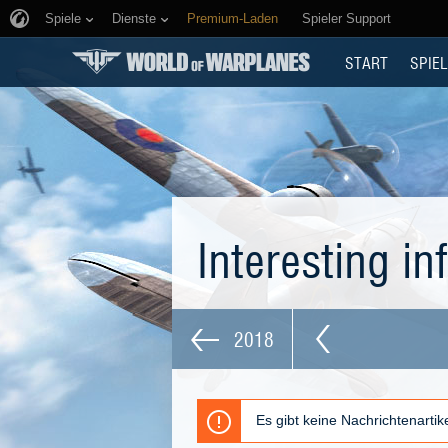
Spiele
Dienste
Premium-Laden
Spieler Support
START
SPIEL
Interesting i
2018
Es gibt keine Nachrichtenarti