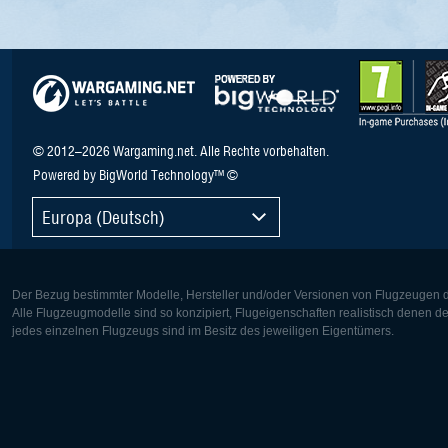
© 2012–2026 Wargaming.net. Alle Rechte vorbehalten.
Powered by BigWorld Technology™ ©
Europa (Deutsch)
Der Bezug bestimmter Modelle, Hersteller und/oder Versionen von Flugzeugen di
Alle Flugzeugmodelle sind so konzipiert, Flugeigenschaften realistisch denen 
jedes einzelnen Flugzeugs sind im Besitz des jeweiligen Eigentümers.