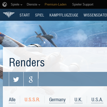
Spiele
Dienste
Premium-Laden
Spieler Support
START
SPIEL
KAMPFFLUGZEUGE
WISSENSDATE
Renders
Alle
U.S.S.R.
Germany
U.K.
U.S.A.