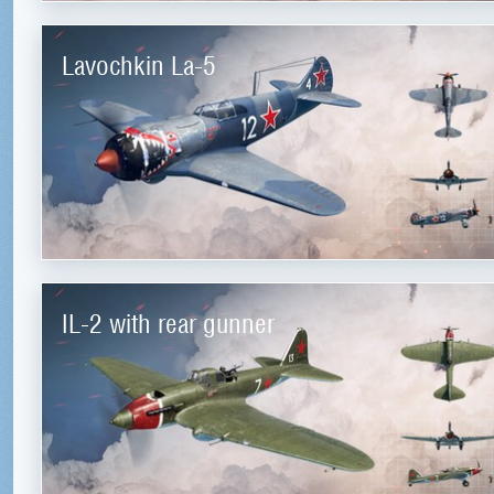
Lavochkin La-5
IL-2 with rear gunner