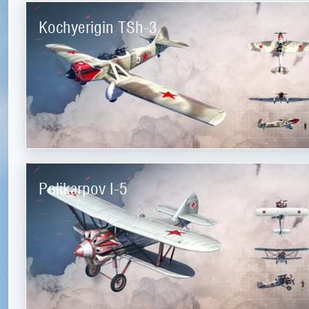
Kochyerigin TSh-3
Polikarpov I-5