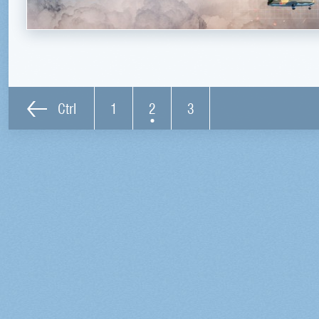
Ctrl
1
2
3