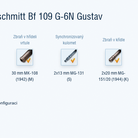
schmitt Bf 109 G-6N Gustav
Zbraň v hřídeli
Synchronizovaný
Zbraň v křídle
vrtule
kulomet
30 mm MK-108
2x13 mm MG-131
2x20 mm MG-
(1942) (М)
(S)
151/20 (1944) (K)
nfiguraci