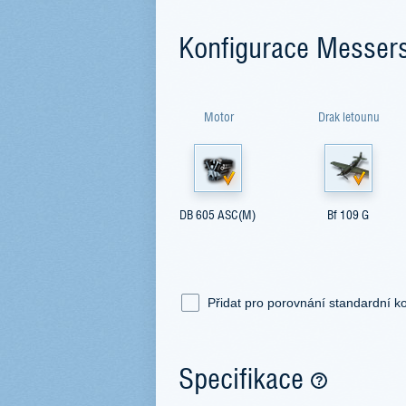
Konfigurace Messer
Motor
Drak letounu
DB 605 ASC(M)
Bf 109 G
Přidat pro porovnání standardní ko
Specifikace