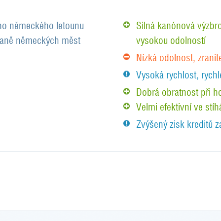
ého německého letounu
Silná kanónová výzbroj
obraně německých měst
vysokou odolností
Nízká odolnost, zranit
Vysoká rychlost, rychl
Dobrá obratnost při h
Velmi efektivní ve stíh
Zvýšený zisk kreditů z