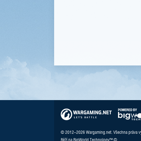
© 2012–2026 Wargaming.net. Všechna práva v
Běží na BigWorld Technology™ ©