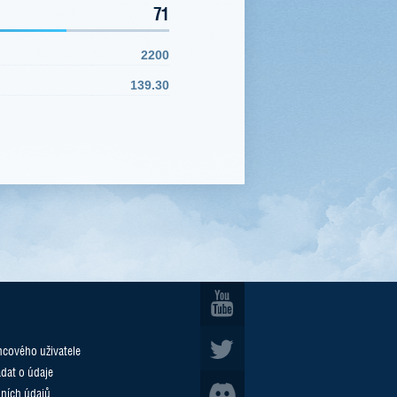
71
2200
139.30
cového uživatele
ádat o údaje
ních údajů