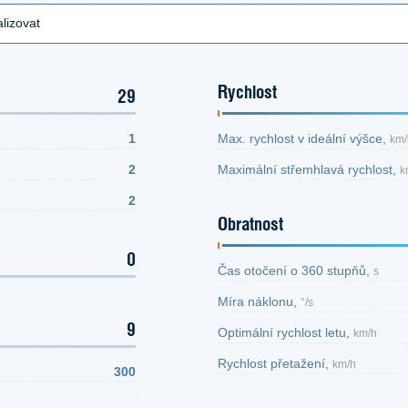
lizovat
Rychlost
29
1
Max. rychlost v ideální výšce,
km/
2
Maximální střemhlavá rychlost,
k
2
Obratnost
0
Čas otočení o 360 stupňů,
s
Míra náklonu,
°/s
9
Optimální rychlost letu,
km/h
Rychlost přetažení,
km/h
300