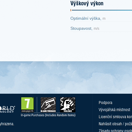
Výškový výkon
Optimální výška,
m
Stoupavost,
m/s
Podpora
Vývojářská místnost
Licenční smlouva kon
yhrazena.
Nahlásit obsah / pož
Zásady ochrany osob