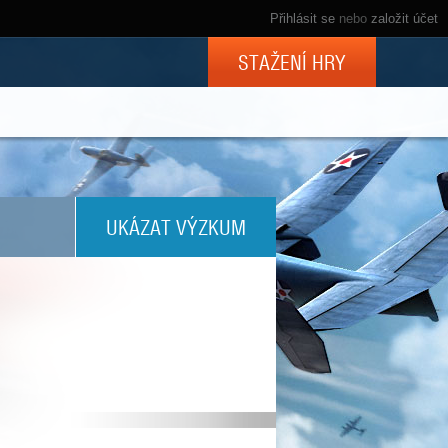
Přihlásit se
nebo
založit účet
STAŽENÍ HRY
UKÁZAT VÝZKUM