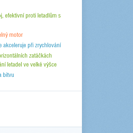
, efektivní proti letadlům s
elný motor
e akceleruje při zrychlování
orizontálních zatáčkách
ání letadel ve velké výšce
a bitvu