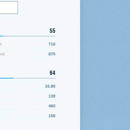
55
710
h
870
m/h
64
10.80
130
460
150