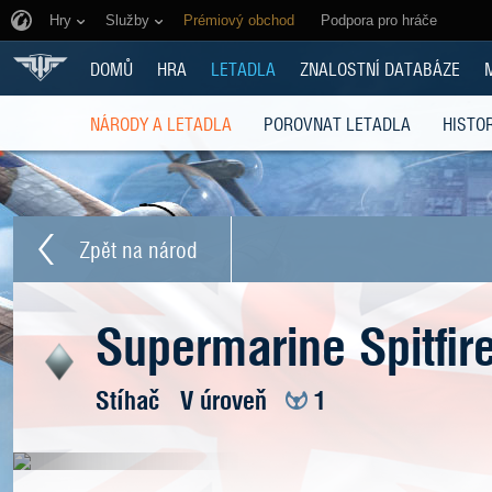
Hry
Služby
Prémiový obchod
Podpora pro hráče
DOMŮ
HRA
LETADLA
ZNALOSTNÍ DATABÁZE
NÁRODY A LETADLA
POROVNAT LETADLA
HISTOR
Zpět na národ
Supermarine Spitfir
Stíhač
V úroveň
1