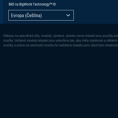
Běží na BigWorld Technology™ ©
Evropa (Čeština)
Odkazy na specifická díla, modely, výrobce, a/nebo verze letadel jsou použity 
značky. Veškeré modely letadel jsou vytvořeny tak, aby měly vlastnosti a někter
značky a práva na obchodní značky ke každému letadlu jsou výlučným vlastnictví
Evropa:
Severní A
Deutsch
English
English
Français