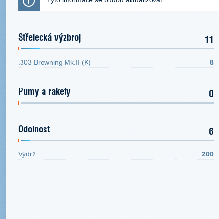
Tyto informace se budou aktualizovat
Střelecká výzbroj
11
.303 Browning Mk.II (K)
8
Pumy a rakety
0
Odolnost
6
Výdrž
200