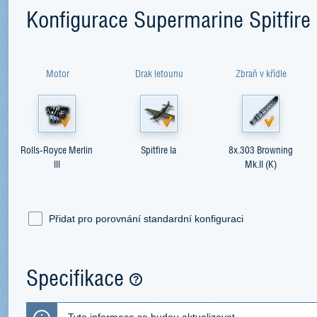
Konfigurace Supermarine Spitfire
Motor
Drak letounu
Zbraň v křídle
Rolls-Royce Merlin
Spitfire Ia
8x.303 Browning
III
Mk.II (K)
Přidat pro porovnání standardní konfiguraci
Specifikace