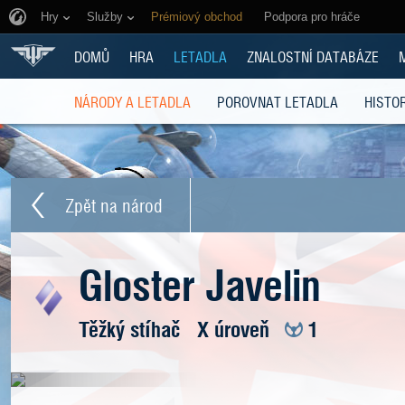
Hry
Služby
Prémiový obchod
Podpora pro hráče
DOMŮ
HRA
LETADLA
ZNALOSTNÍ DATABÁZE
NÁRODY A LETADLA
POROVNAT LETADLA
HISTOR
Zpět na národ
Gloster Javelin
Těžký stíhač
X úroveň
1