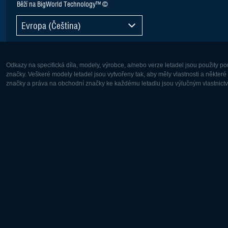
Běží na BigWorld Technology™ ©
Evropa (Čeština)
Odkazy na specifická díla, modely, výrobce, a/nebo verze letadel jsou použity 
značky. Veškeré modely letadel jsou vytvořeny tak, aby měly vlastnosti a někter
značky a práva na obchodní značky ke každému letadlu jsou výlučným vlastnictví
Evropa:
Severní A
Deutsch
English
English
Français