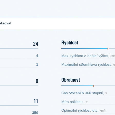
lizovat
Rychlost
24
4
Max. rychlost v ideální výšce,
km/
1
Maximální střemhlavá rychlost,
k
Obratnost
0
Čas otočení o 360 stupňů,
s
11
Míra náklonu,
°/s
Optimální rychlost letu,
km/h
350