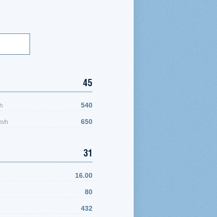
45
540
h
650
m/h
31
16.00
80
432