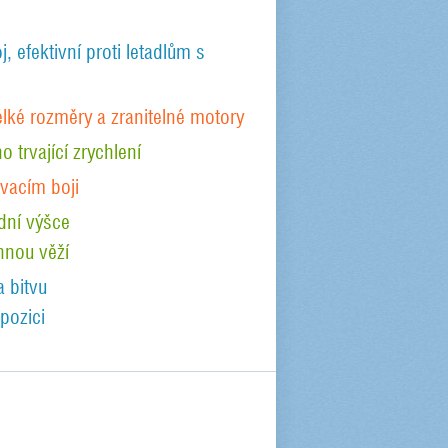
, efektivní proti letadlům s
elké rozměry a zranitelné motory
 trvající zrychlení
vacím boji
ední výšce
nnou věží
a bitvu
pozici