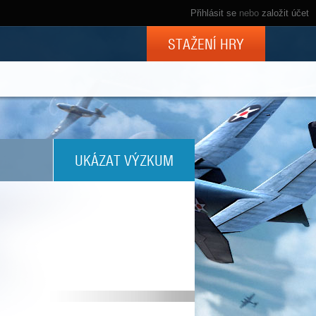
Přihlásit se
nebo
založit účet
STAŽENÍ HRY
UKÁZAT VÝZKUM