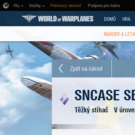
Hry
Služby
Prémiový obchod
Podpora pro hráče
DOMŮ
HRA
NÁRODY A LET
Zpět na národ
SNCASE S
Těžký stíhač
V úrove