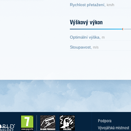
Rychlost přetažení,
km/h
Výškový výkon
Optimální výška,
m
Stoupavost,
m/s
Podpora
Vývojářská místnost