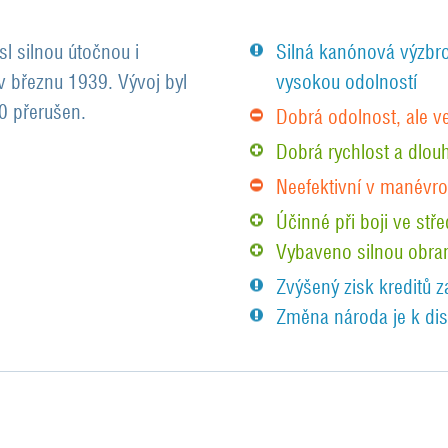
sl silnou útočnou i
Silná kanónová výzbroj
v březnu 1939. Vývoj byl
vysokou odolností
0 přerušen.
Dobrá odolnost, ale v
Dobrá rychlost a dlouho
Neefektivní v manévro
Účinné při boji ve stř
Vybaveno silnou obra
Zvýšený zisk kreditů z
Změna národa je k dis