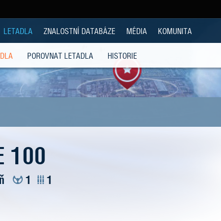
LETADLA
ZNALOSTNÍ DATABÁZE
MÉDIA
KOMUNITA
ADLA
POROVNAT LETADLA
HISTORIE
E 100
ň
1
1