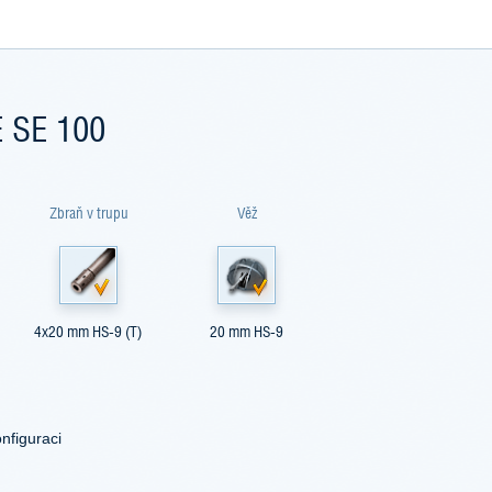
 SE 100
Zbraň v trupu
Věž
4x20 mm HS-9 (T)
20 mm HS-9
nfiguraci