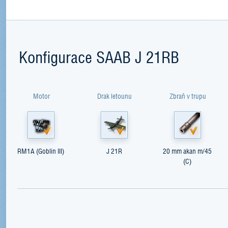
Konfigurace SAAB J 21RB
Motor
Drak letounu
Zbraň v trupu
RM1A (Goblin III)
J 21R
20 mm akan m/45
(C)