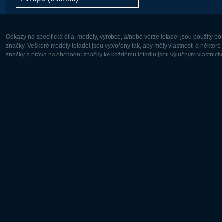
Odkazy na specifická díla, modely, výrobce, a/nebo verze letadel jsou použity 
značky. Veškeré modely letadel jsou vytvořeny tak, aby měly vlastnosti a někter
značky a práva na obchodní značky ke každému letadlu jsou výlučným vlastnictví
Evropa:
Severní A
Deutsch
English
English
Français
Čeština
Polski