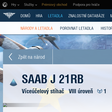
Hry
Služby
Prémiový obchod
Podpora pro hráče
DOMŮ
HRA
LETADLA
ZNALOSTNÍ DATABÁZE
NÁRODY A LETADLA
POROVNAT LETADLA
HISTOR
Zpět na národ
SAAB J 21RB
Víceúčelový stíhač
VIII úroveň
1