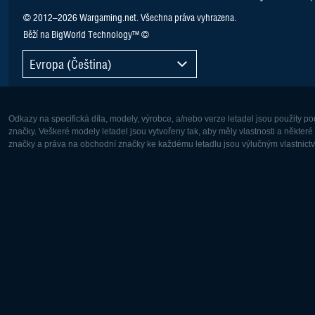
© 2012–2026 Wargaming.net. Všechna práva vyhrazena.
Běží na BigWorld Technology™ ©
Evropa (Čeština)
Odkazy na specifická díla, modely, výrobce, a/nebo verze letadel jsou použity 
značky. Veškeré modely letadel jsou vytvořeny tak, aby měly vlastnosti a někter
značky a práva na obchodní značky ke každému letadlu jsou výlučným vlastnictví
Evropa:
Severní A
Deutsch
English
English