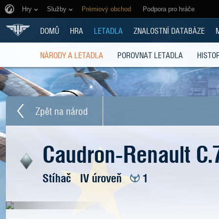
Hry
Služby
Prémiový obchod
Podpora pro hráče
DOMŮ
HRA
LETADLA
ZNALOSTNÍ DATABÁZE
NÁRODY A LETADLA
POROVNAT LETADLA
HISTOR
Zpět na národ
Caudron-Renault C.
Stíhač
IV úroveň
1