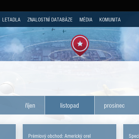
LETADLA
ZNALOSTNÍ DATABÁZE
MÉDIA
KOMUNITA
říjen
listopad
prosinec
Prémiový obchod: Americký orel
Speci