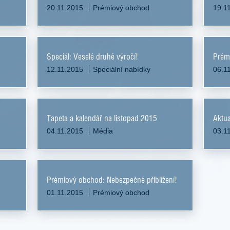
20.11.2015
Prémiový obchod
19.1
Speciál: Veselé druhé výročí!
Prém
12.11.2015
Speciální nabídky
06.1
Tapeta a kalendář na listopad 2015
Aktua
04.11.2015
Média
03.1
Prémiový obchod: Nebezpečné přiblížení!
01.11.2015
Prémiový obchod