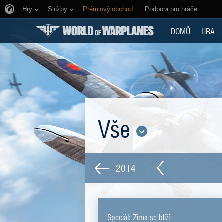
Hry
Služby
Prémiový obchod
Podpora pro hráče
DOMŮ
HRA
Vše
2014
Speciál: Zima se blíží