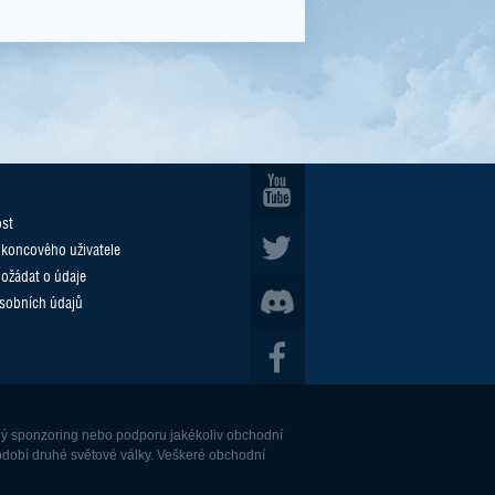
ost
 koncového uživatele
požádat o údaje
sobních údajů
dný sponzoring nebo podporu jakékoliv obchodní
období druhé světové války. Veškeré obchodní