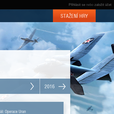
Přihlásit se
nebo
založit účet
STAŽENÍ HRY
2016
ál: Operace Uran