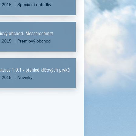
1.2015
Speciální nabídky
iový obchod: Messerschmitt
1.2015
Prémiový obchod
lizace 1.9.1 - přehled klíčových prvků
1.2015
Novinky