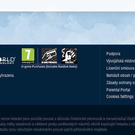
Podpora
Vývojářská místn
Licenční smlouva
yhrazena.
Nahlásit obsah / 
Zásady ochrany o
Parental Portal
Cookies Settings
o verze letadel jsou použity pouze z důvodu historické přesnosti a nenaznačují žá
 aby měly vlastnosti a některé prvky uměleckých návrhů věrně kopírující letadla z 
dlu jsou výlučným vlastnictvím pouze jejich příslušného majitele.