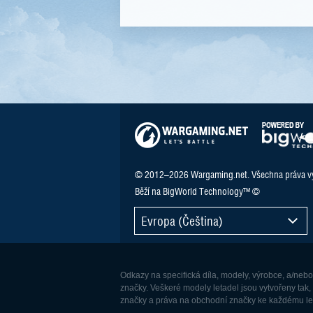
© 2012–2026 Wargaming.net. Všechna práva v
Běží na BigWorld Technology™ ©
Evropa (Čeština)
Odkazy na specifická díla, modely, výrobce, a/neb
značky. Veškeré modely letadel jsou vytvořeny tak,
značky a práva na obchodní značky ke každému leta