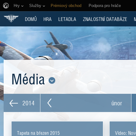
Hry
Služby
Prémiový obchod
Podpora pro hráče
DOMŮ
HRA
LETADLA
ZNALOSTNÍ DATABÁZE
Média
2014
únor
Tapeta na březen 2015
Video: Nové