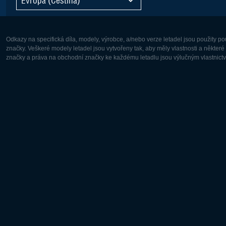
Odkazy na specifická díla, modely, výrobce, a/nebo verze letadel jsou použity 
značky. Veškeré modely letadel jsou vytvořeny tak, aby měly vlastnosti a někter
značky a práva na obchodní značky ke každému letadlu jsou výlučným vlastnictví
Evropa:
Severní A
Deutsch
English
English
Français
Čeština
Polski