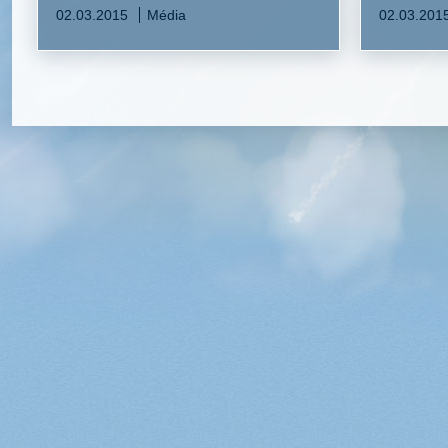
02.03.2015
Média
02.03.201