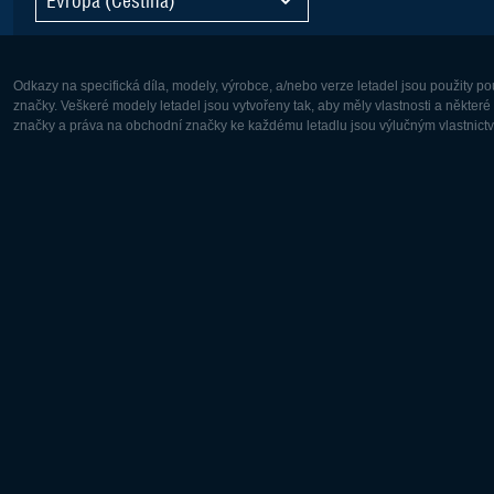
Odkazy na specifická díla, modely, výrobce, a/nebo verze letadel jsou použity 
značky. Veškeré modely letadel jsou vytvořeny tak, aby měly vlastnosti a někter
značky a práva na obchodní značky ke každému letadlu jsou výlučným vlastnictví
Evropa:
Severní A
Deutsch
English
English
Français
Čeština
Polski