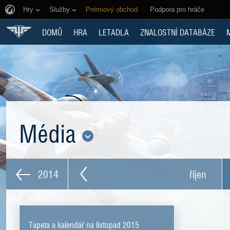
Hry
Služby
Prémiový obchod
Podpora pro hráče
DOMŮ
HRA
LETADLA
ZNALOSTNÍ DATABÁZE
Média
2014
říjen
Tapeta a kalendář na listopad 2015