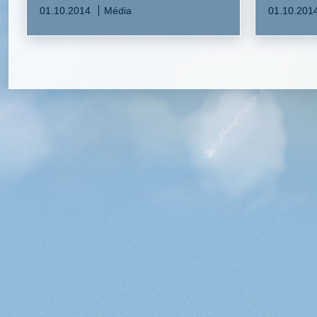
01.10.2014
Média
01.10.201