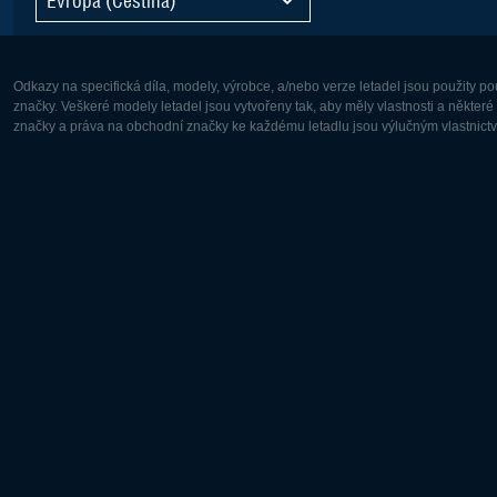
Odkazy na specifická díla, modely, výrobce, a/nebo verze letadel jsou použity 
značky. Veškeré modely letadel jsou vytvořeny tak, aby měly vlastnosti a někter
značky a práva na obchodní značky ke každému letadlu jsou výlučným vlastnictví
Evropa:
Severní A
Deutsch
English
English
Français
Čeština
Polski