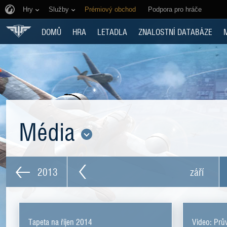
Hry
Služby
Prémiový obchod
Podpora pro hráče
DOMŮ
HRA
LETADLA
ZNALOSTNÍ DATABÁZE
Média
2013
září
Tapeta na říjen 2014
Video: Prů