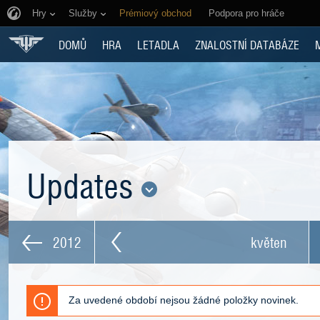
Hry
Služby
Prémiový obchod
Podpora pro hráče
DOMŮ
HRA
LETADLA
ZNALOSTNÍ DATABÁZE
Updates
2012
květen
Za uvedené období nejsou žádné položky novinek.