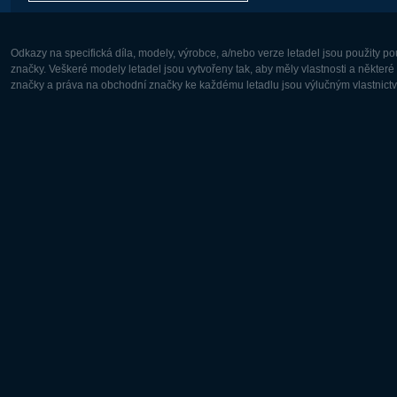
Odkazy na specifická díla, modely, výrobce, a/nebo verze letadel jsou použity 
značky. Veškeré modely letadel jsou vytvořeny tak, aby měly vlastnosti a někter
značky a práva na obchodní značky ke každému letadlu jsou výlučným vlastnictví
Evropa:
Severní A
Deutsch
English
English
Français
Čeština
Polski