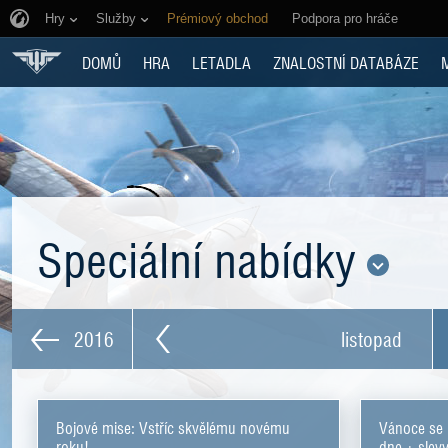
Hry
Služby
Prémiový obchod
Podpora pro hráče
DOMŮ
HRA
LETADLA
ZNALOSTNÍ DATABÁZE
Speciální nabídky
2016
listopad
Bojové mise: Vstříc skvělému novému
Vánoce se b
roku!
dne + slevy