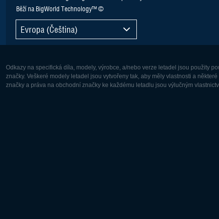
Běží na BigWorld Technology™ ©
Evropa (Čeština)
Odkazy na specifická díla, modely, výrobce, a/nebo verze letadel jsou použity 
značky. Veškeré modely letadel jsou vytvořeny tak, aby měly vlastnosti a někter
značky a práva na obchodní značky ke každému letadlu jsou výlučným vlastnictví
Evropa:
Severní A
Deutsch
English
English
Français