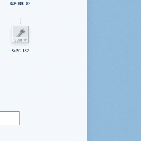
8xРОФС-82
3500
8xРС-132