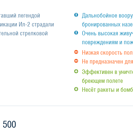
тавший легендой
Дальнобойное воору
икации Ил-2 страдали
бронированных назе
тельной стрелковой
Очень высокая живуч
повреждениям и по
Низкая скорость пол
Не предназначен дл
Эффективен в уничт
бреющем полете
Несёт ракеты и бом
 500