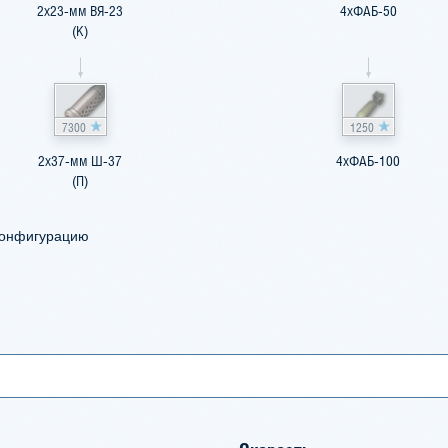
2x23-мм ВЯ-23
4xФАБ-50
(К)
7300
1250
2x37-мм Ш-37
4xФАБ-100
(П)
конфигурацию