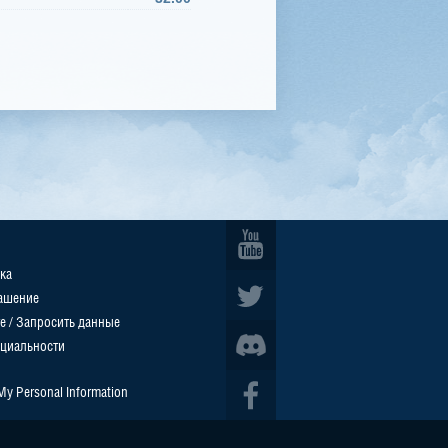
ка
ашение
е / Запросить данные
циальности
 My Personal Information