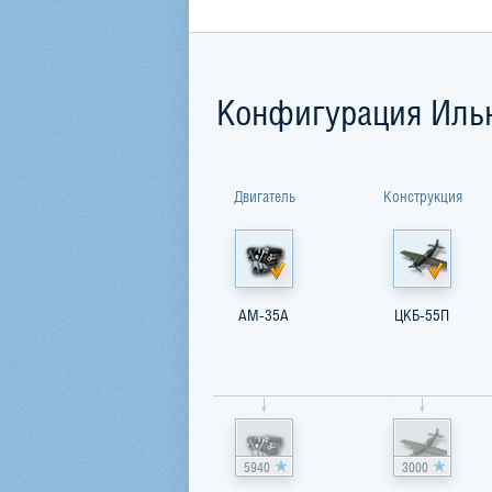
Конфигурация Иль
Двигатель
Конструкция
AM-35A
ЦКБ-55П
5940
3000