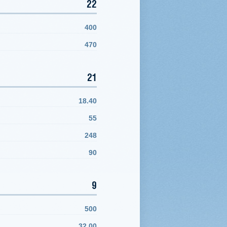
22
400
470
21
18.40
55
248
90
9
500
32.00