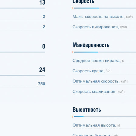
Скорость
13
2
Макс. скорость на высоте,
км/ч
2
Скорость пикирования,
км/ч
Манёвренность
0
Среднее время виража,
с
24
Скорость крена,
°/с
Оптимальная скорость,
км/ч
750
Скорость сваливания,
км/ч
Высотность
Оптимальная высота,
м
Скороподъёмность,
м/с