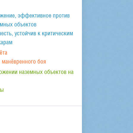
жение, эффективное против
мных объектов
есть, устойчив к критическим
жарам
ёта
я манёвренного боя
ожении наземных объектов на
бы