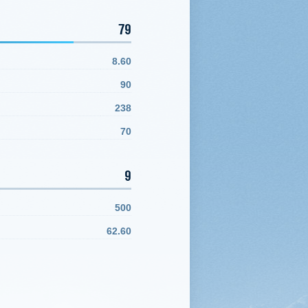
79
8.60
90
238
70
9
500
62.60