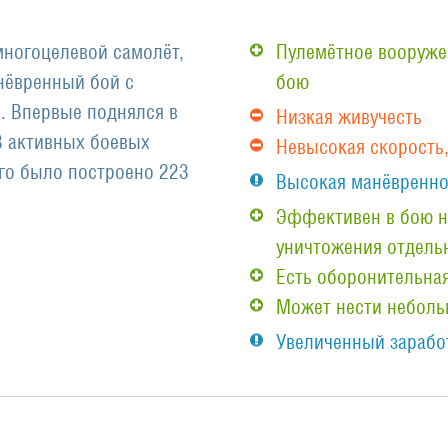
многоцелевой самолёт,
Пулемётное вооруже
нёвренный бой с
бою
. Впервые поднялся в
Низкая живучесть
 В активных боевых
Невысокая скорость
его было построено 223
Высокая манёвренно
Эффективен в бою н
уничтожения отдель
Есть оборонительная
Может нести небол
Увеличенный заработ