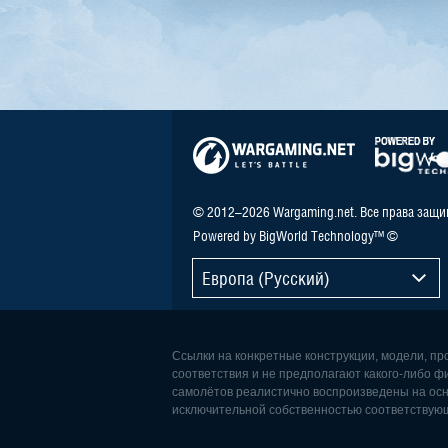
© 2012–2026 Wargaming.net. Все права защ
Powered by BigWorld Technology™ ©
Европа (Русский)
Ссылки на конкретные конструкции, модели, п
соответствия и не предполагают какого-либо ф
самолётов реалистично воспроизведены на осн
исключительной собственностью соответствую