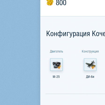
800
Конфигурация Коче
Двигатель
Конструкция
М-25
ДИ-6и