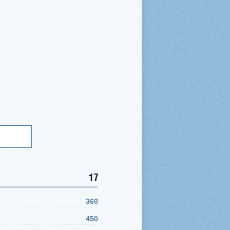
17
360
450