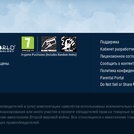
Поддержка
Кабинет разработчи
Лицензионное согл
ищены.
Сообщить о контент
Политика конфиден
Parental Portal
Do Not Sell or Share
роизводителей и (или) комплектации самолётов использованы исключительно 
инансирования или иного участия в проекте обладателей прав на товарные з
ове авиатехники Второй мировой войны. Все относящиеся к авиатехнике това
щих правообладателей.