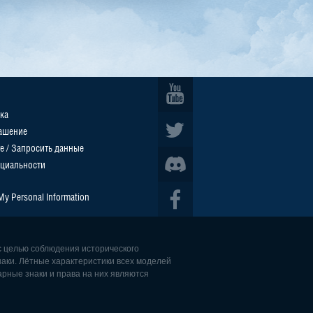
ка
ашение
е / Запросить данные
циальности
 My Personal Information
с целью соблюдения исторического
наки. Лётные характеристики всех моделей
рные знаки и права на них являются