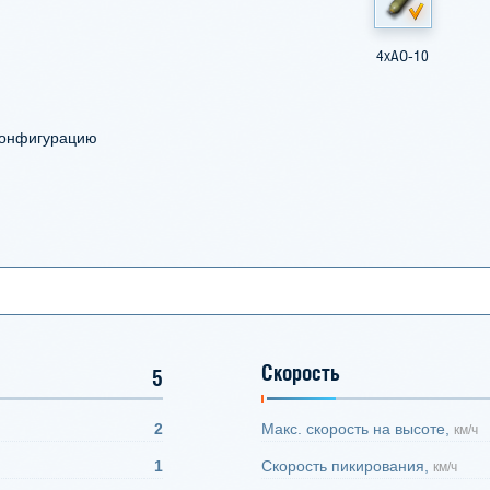
4xАО-10
конфигурацию
Скорость
5
2
Макс. скорость на высоте,
км/ч
1
Скорость пикирования,
км/ч