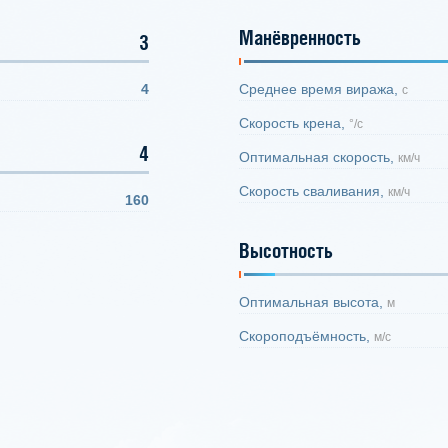
Манёвренность
3
4
Среднее время виража,
с
Скорость крена,
°/с
4
Оптимальная скорость,
км/ч
Скорость сваливания,
км/ч
160
Высотность
Оптимальная высота,
м
Скороподъёмность,
м/с