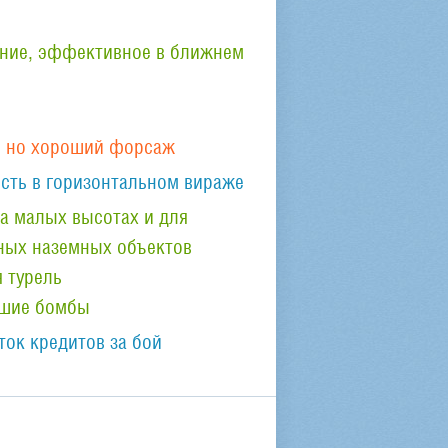
ние, эффективное в ближнем
, но хороший форсаж
сть в горизонтальном вираже
а малых высотах и для
ных наземных объектов
 турель
ьшие бомбы
ок кредитов за бой