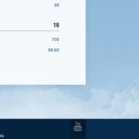
80
16
700
98.60
ка