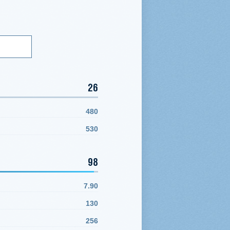
26
480
530
98
7.90
130
256