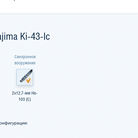
ima Ki-43-Ic
Синхронное
вооружение
2x12,7-мм Ho-
103 (С)
конфигурацию