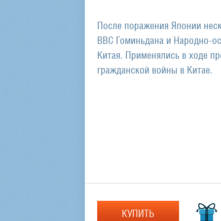
После поражения Японии неск
ВВС Гоминьдана и Народно-о
Китая. Применялись в ходе п
гражданской войны в Китае.
КУПИТЬ