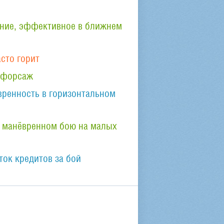
ние, эффективное в ближнем
асто горит
 форсаж
вренность в горизонтальном
 манёвренном бою на малых
ок кредитов за бой