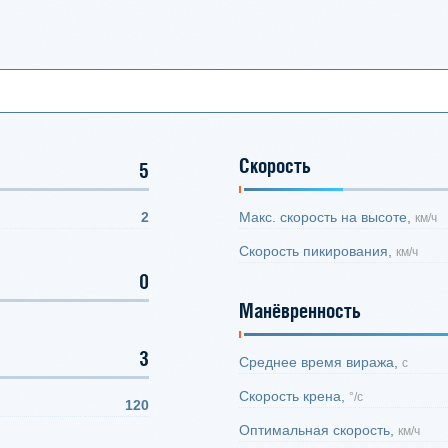
Скорость
5
2
Макс. скорость на высоте,
км/ч
Скорость пикирования,
км/ч
0
Манёвренность
3
Среднее время виража,
с
Скорость крена,
°/с
120
Оптимальная скорость,
км/ч