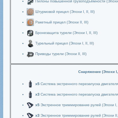
Пилоны повышенной грузоподъёмности (Эпохи I, 
Штурмовой прицел (Эпохи I, II, III)
Ракетный прицел (Эпохи II, III)
Бронезащита турели (Эпохи I, II, III)
Турельный прицел (Эпохи I, II, III)
Приводы турели (Эпохи II, III)
Снаряжение (Эпохи I, II
х5
Система экстренного перезапуска двигателя (
х3
Система экстренного перезапуска двигателя (
х5
Экстренное триммирование рулей (Эпохи I, I
х3
Экстренное триммирование рулей (Эпохи II, 