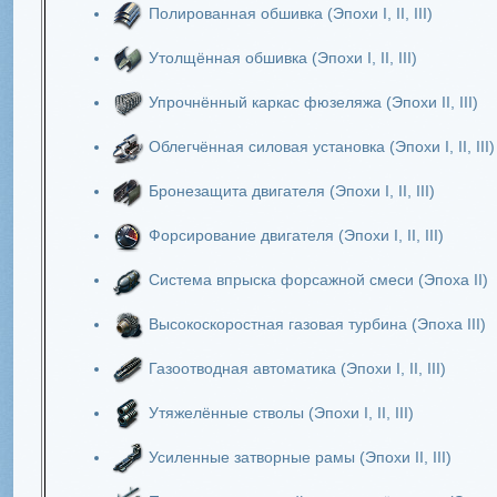
Полированная обшивка (Эпохи I, II, III)
Утолщённая обшивка (Эпохи I, II, III)
Упрочнённый каркас фюзеляжа (Эпохи II, III)
Облегчённая силовая установка (Эпохи I, II, III)
Бронезащита двигателя (Эпохи I, II, III)
Форсирование двигателя (Эпохи I, II, III)
Система впрыска форсажной смеси (Эпоха II)
Высокоскоростная газовая турбина (Эпоха III)
Газоотводная автоматика (Эпохи I, II, III)
Утяжелённые стволы (Эпохи I, II, III)
Усиленные затворные рамы (Эпохи II, III)