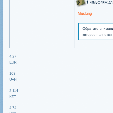
1
камуфляж д
Mustang
Обратите внимани
которое является
4,27
EUR
109
UAH
2 114
KZT
4,74