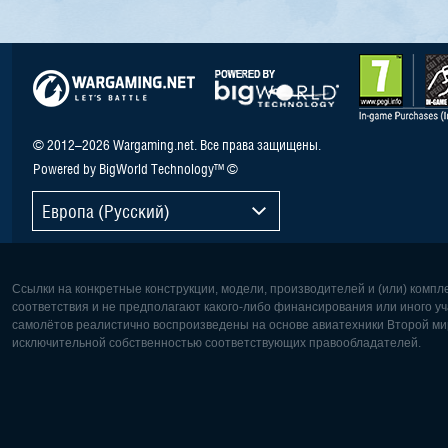
© 2012–2026 Wargaming.net. Все права защищены.
Powered by BigWorld Technology™ ©
Европа (Русский)
Ссылки на конкретные конструкции, модели, производителей и (или) комп
соответствия и не предполагают какого-либо финансирования или иного уч
самолётов реалистично воспроизведены на основе авиатехники Второй мир
исключительной собственностью соответствующих правообладателей.