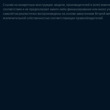
Ссылки на конкретные конструкции, модели, производителей и (или) комп
соответствия и не предполагают какого-либо финансирования или иного уч
самолётов реалистично воспроизведены на основе авиатехники Второй мир
исключительной собственностью соответствующих правообладателей.
Европа:
Северная
Deutsch
English
English
Français
Čeština
Polski
Русский