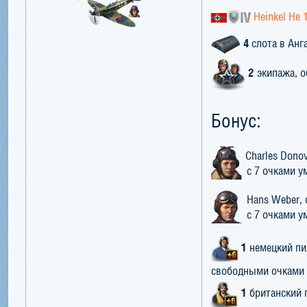
Heinkel He 
4
слота в Анг
2
экипажа, о
Бонус:
Charles Dono
с 7 очками у
Hans Weber,
с 7 очками у
1
немецкий пи
свободными очками
1
британский 