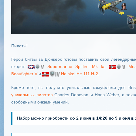
Пилоты!
Герои битвы за Дюнкерк готовы поставить свои легендарны
входят
Supermarine Spitfire Mk Ia
,
Mes
Beaufighter V
и
Heinkel He 111 H-2
.
Кроме того, вы получите уникальные камуфляжи для Bristo
уникальных пилотов
Charles Donovan и Hans Weber, а такж
свободными очками умений.
Набор можно приобрести
со 2 июня в 14:20 по 9 июня в 