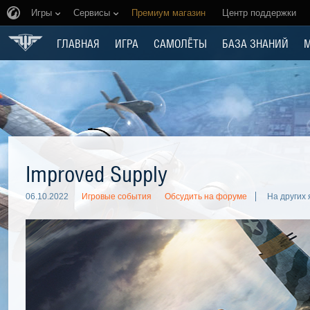
Игры
Сервисы
Премиум магазин
Центр поддержки
ГЛАВНАЯ
ИГРА
САМОЛЁТЫ
БАЗА ЗНАНИЙ
Improved Supply
06.10.2022
Игровые события
Обсудить на форуме
На других 