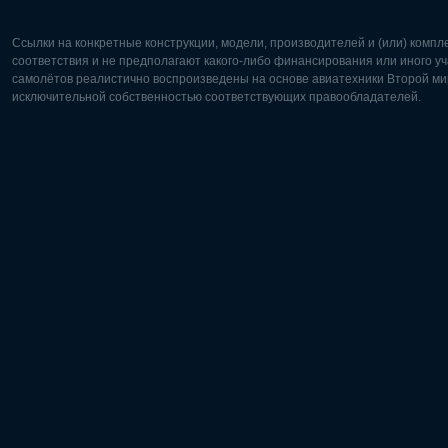
Ссылки на конкретные конструкции, модели, производителей и (или) комп
соответствия и не предполагают какого-либо финансирования или иного уч
самолётов реалистично воспроизведены на основе авиатехники Второй мир
исключительной собственностью соответствующих правообладателей.
Европа:
Северная
Deutsch
English
English
Français
Čeština
Polski
Русский