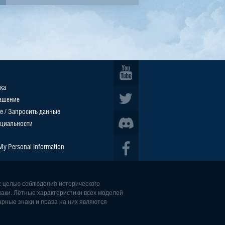
ка
ашение
е / Запросить данные
циальности
 My Personal Information
с целью соблюдения исторического
наки. Лётные характеристики всех моделей
рные знаки и права на них являются