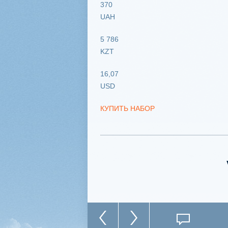
370
UAH
5 786
KZT
16,07
USD
КУПИТЬ НАБОР