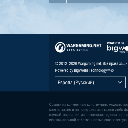
© 2012–2026 Wargaming.net. Все права защ
Powered by BigWorld Technology™ ©
Европа (Русский)
Ссылки на конкретные конструкции, модели, п
соответствия и не предполагают какого-либо ф
самолётов реалистично воспроизведены на осн
исключительной собственностью соответствую