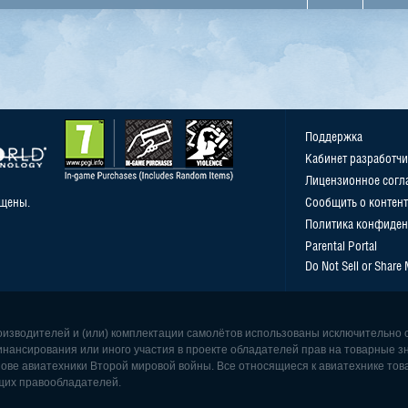
Поддержка
Кабинет разработчи
Лицензионное согл
ищены.
Сообщить о контент
Политика конфиден
Parental Portal
Do Not Sell or Share
роизводителей и (или) комплектации самолётов использованы исключительно 
инансирования или иного участия в проекте обладателей прав на товарные з
ове авиатехники Второй мировой войны. Все относящиеся к авиатехнике това
щих правообладателей.