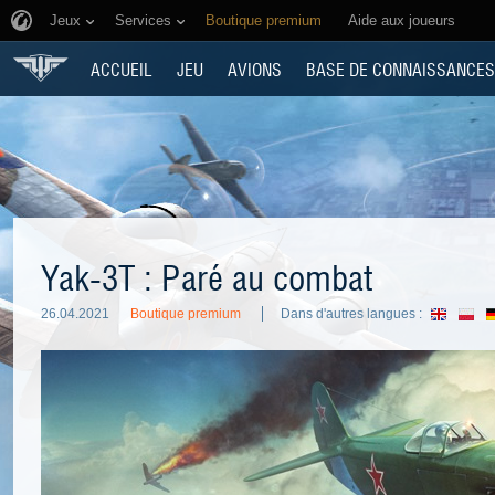
Jeux
Services
Boutique premium
Aide aux joueurs
ACCUEIL
JEU
AVIONS
BASE DE CONNAISSANCES
Yak-3T : Paré au combat
26.04.2021
Boutique premium
Dans d'autres langues :