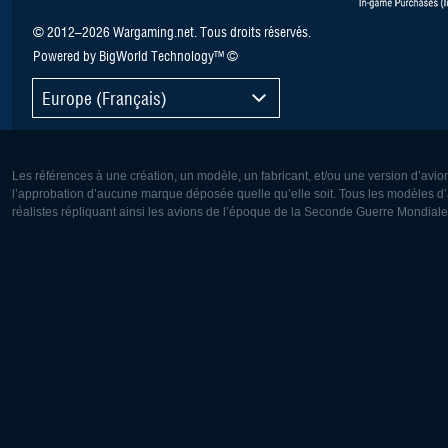
© 2012–2026 Wargaming.net. Tous droits réservés.
Powered by BigWorld Technology™ ©
Europe (Français)
Les références à une création, un modèle, un fabricant, et/ou une version d’avio
l’approbation d’aucune marque déposée quelle qu’elle soit. Tous les modèles d’a
réalistes répliquant ainsi les avions de l’époque de la Seconde Guerre Mondiale
Europe:
Amérique
Deutsch
English
English