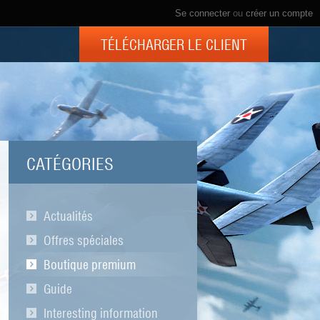
Se connecter
ou
créer un compte
TÉLÉCHARGER LE CLIENT
CATÉGORIES
Actualités
Offres spéciales
Boutique premium
Guide
Interesting information