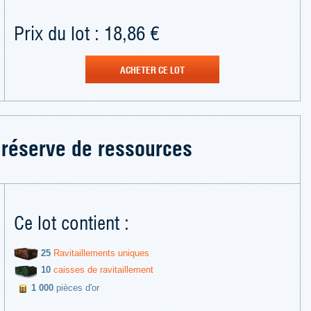
Prix du lot : 18,86 €
ACHETER CE LOT
réserve de ressources
Ce lot contient :
25
Ravitaillements uniques
10
caisses de ravitaillement
1 000
pièces d'or