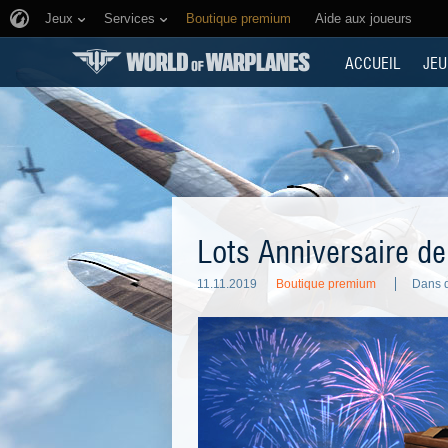
Jeux
Services
Boutique premium
Aide aux joueurs
ACCUEIL
JEU
Lots Anniversaire 
11.11.2019
Boutique premium
Dans d