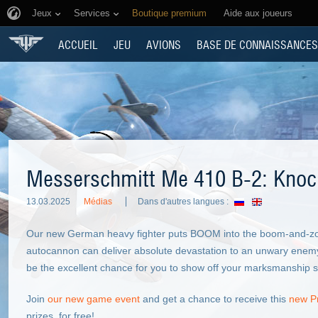
Jeux
Services
Boutique premium
Aide aux joueurs
ACCUEIL
JEU
AVIONS
BASE DE CONNAISSANCES
Messerschmitt Me 410 B-2: Knoc
13.03.2025
Médias
Dans d'autres langues :
Our new German heavy fighter puts BOOM into the boom-and-zoom
autocannon can deliver absolute devastation to an unwary enemy w
be the excellent chance for you to show off your marksmanship sk
Join
our new game event
and get a chance to receive this
new Pr
prizes, for free!