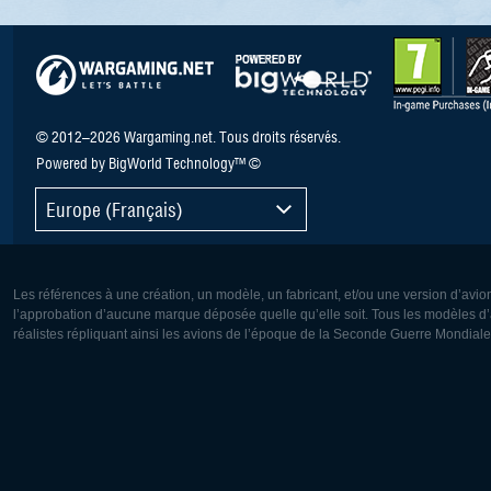
© 2012–2026 Wargaming.net. Tous droits réservés.
Powered by BigWorld Technology™ ©
Europe (Français)
Les références à une création, un modèle, un fabricant, et/ou une version d’avio
l’approbation d’aucune marque déposée quelle qu’elle soit. Tous les modèles d’a
réalistes répliquant ainsi les avions de l’époque de la Seconde Guerre Mondiale
Europe:
Amérique