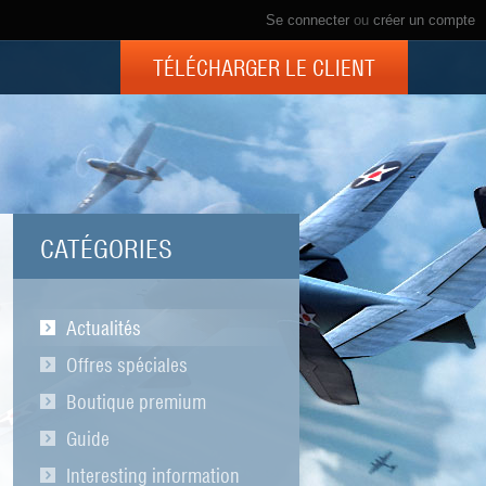
Se connecter
ou
créer un compte
TÉLÉCHARGER LE CLIENT
CATÉGORIES
Actualités
Offres spéciales
Boutique premium
Guide
Interesting information