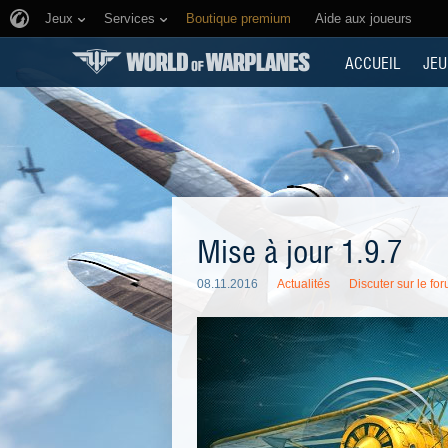
Jeux
Services
Boutique premium
Aide aux joueurs
ACCUEIL
JEU
Mise à jour 1.9.7
08.11.2016
Actualités
Discuter sur le fo