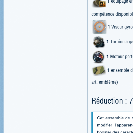
1
équipage en
compétence disponibl
1
Viseur gyro
1
Turbine à ga
1
Moteur perfe
1
ensemble de
art, emblème)
Réduction : 
Cet ensemble de d
modifier l'appare
booster des caract