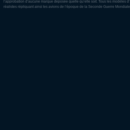
l’approbation d’aucune marque déposée quelle qu’elle soit. Tous les modèles d’a
réalistes répliquant ainsi les avions de l’époque de la Seconde Guerre Mondiale
Europe:
Amérique
Deutsch
English
English
Français
Čeština
Polski
Русский