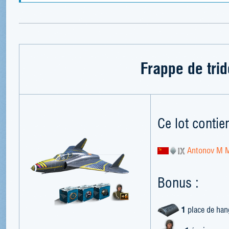
Frappe de trid
Ce lot contien
Antonov M 
Bonus :
1
place de han