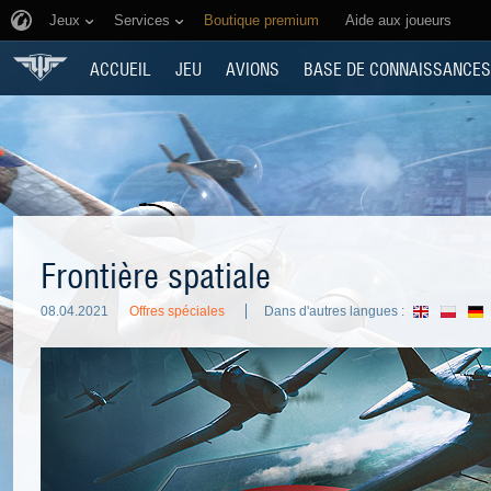
Jeux
Services
Boutique premium
Aide aux joueurs
ACCUEIL
JEU
AVIONS
BASE DE CONNAISSANCES
Frontière spatiale
08.04.2021
Offres spéciales
Dans d'autres langues :