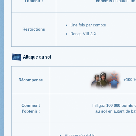
l'obtenir :
ennemis
en autant de 
Une fois par compte
Restrictions
Rangs VIII à X
Attaque au sol
+100 
Récompense
Comment
Infligez
100 000 points 
l'obtenir :
au sol
en autant de bat
Mission répétable