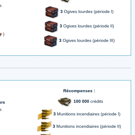
e.
3
Ogives lourdes (période I)
3
Ogives lourdes (période II)
)
3
Ogives lourdes (période III)
Récompenses :
100 000
crédits
urs
e.
3
Munitions incendiaires (période I)
3
Munitions incendiaires (période II)