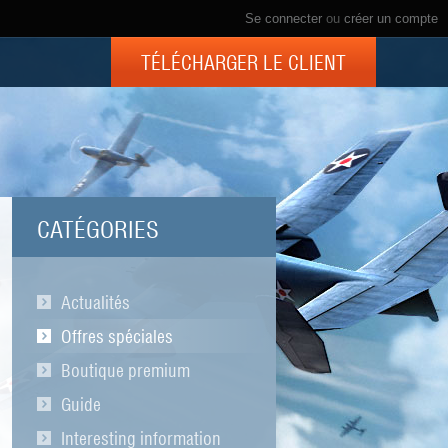
Se connecter
ou
créer un compte
TÉLÉCHARGER LE CLIENT
CATÉGORIES
Actualités
Offres spéciales
Boutique premium
Guide
Interesting information