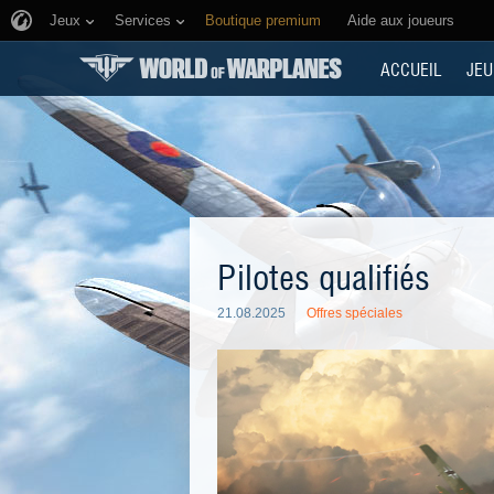
Jeux
Services
Boutique premium
Aide aux joueurs
ACCUEIL
JEU
Pilotes qualifiés
21.08.2025
Offres spéciales