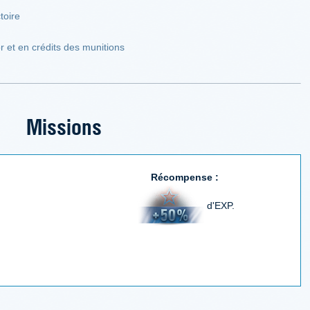
toire
or et en crédits des munitions
Missions
Récompense :
d'EXP.