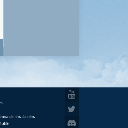
rs
/demander des données
ialité