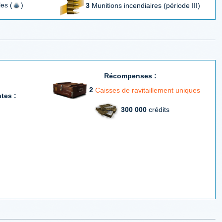
es (
)
3
Munitions incendiaires (période III)
Récompenses :
2
Caisses de ravitaillement uniques
tes :
300 000
crédits