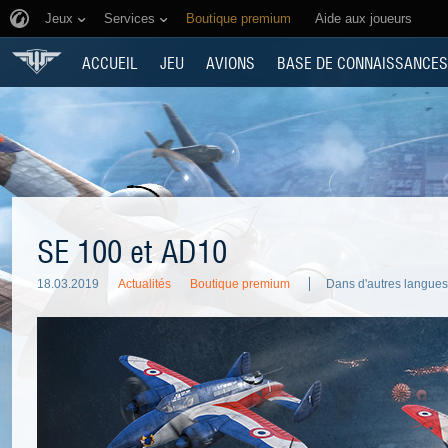
Jeux
Services
Boutique premium
Aide aux joueurs
ACCUEIL
JEU
AVIONS
BASE DE CONNAISSANCES
SE 100 et AD10
18.03.2019
Actualités
Boutique premium
Dans d'autres langues