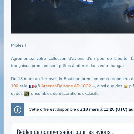
Pilotes !
Agrémentez votre collection d'avions d'un peu de Liberté, Éga
françaises premium sont prêtes à atterrir dans votre hangar !
Du 18 mars au 1er avril, la Boutique premium vous proposera d
100
et le
Arsenal-Delanne AD 10C2
–, ainsi que des
pi
et des
ensembles de décorations exclusifs.
Cette offre est disponible du
18 mars à 11:20 (UTC) au 
Règles de compensation pour les avions :