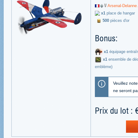
Arsenal-Delanne
x1
place de hangar
500
pièces d'or
Bonus:
x1
équipage entraî
х1
ensemble de déco
emblème)
Veuillez not
ne seront p
Prix du lot : 