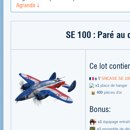
Agrandir
SE 100 : Paré au
Ce lot contien
SNCASE SE 10
x1
place de hangar
400
pièces d'or
Bonus:
x1
équipage entraî
х1
ensemble de déco