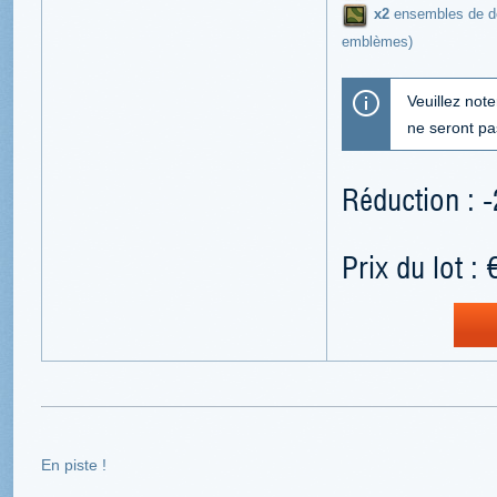
x2
ensembles de dé
emblèmes)
Veuillez not
ne seront p
Réduction : 
Prix du lot :
En piste !