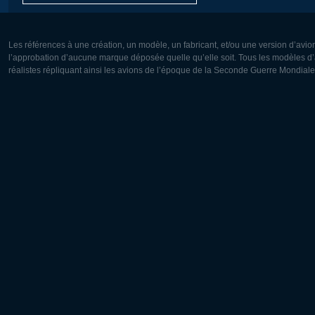
Les références à une création, un modèle, un fabricant, et/ou une version d’avio
l’approbation d’aucune marque déposée quelle qu’elle soit. Tous les modèles d’a
réalistes répliquant ainsi les avions de l’époque de la Seconde Guerre Mondiale
Europe:
Amérique
Deutsch
English
English
Français
Čeština
Polski