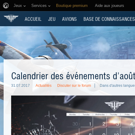
Jeux
Services
Boutique premium
Aide aux joueurs
ACCUEIL
JEU
AVIONS
BASE DE CONNAISSANCES
Calendrier des événements d'aoû
31.07.2017
Actualités
Discuter sur le forum
Dans d'autres langues