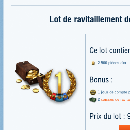
Lot de ravitaillement
Ce lot contien
2 500
pièces d'or
Bonus :
1 jour
de compte 
2
caisses de ravita
Prix du lot : 