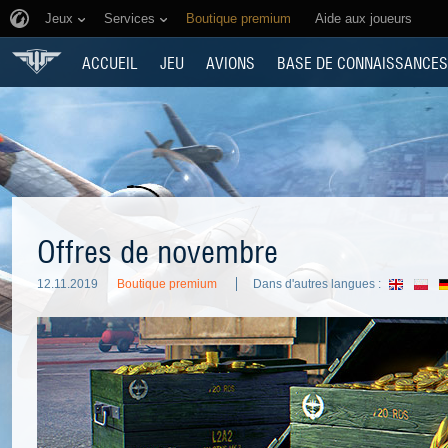
Jeux
Services
Boutique premium
Aide aux joueurs
ACCUEIL
JEU
AVIONS
BASE DE CONNAISSANCES
Offres de novembre
12.11.2019
Boutique premium
Dans d'autres langues :