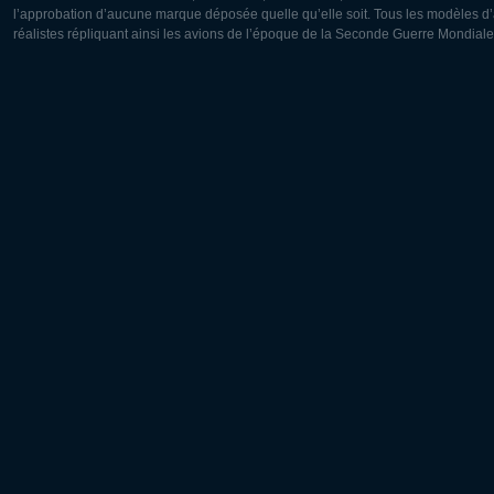
l’approbation d’aucune marque déposée quelle qu’elle soit. Tous les modèles d’a
réalistes répliquant ainsi les avions de l’époque de la Seconde Guerre Mondiale
Europe:
Amérique
Deutsch
English
English
Français
Čeština
Polski
Русский