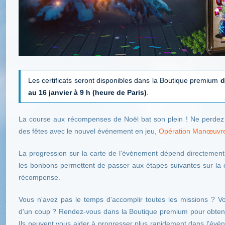
Les certificats seront disponibles dans la Boutique premium
d
au 16 janvier à 9 h (heure de Paris)
.
La course aux récompenses de Noël bat son plein ! Ne perdez
des fêtes avec le nouvel événement en jeu,
Opération Manœuvre
La progression sur la carte de l'événement dépend directemen
les bonbons permettent de passer aux étapes suivantes sur la 
récompense.
Vous n'avez pas le temps d'accomplir toutes les missions ? V
d'un coup ? Rendez-vous dans la Boutique premium pour obtenir 
Ils peuvent vous aider à progresser plus rapidement dans l'év