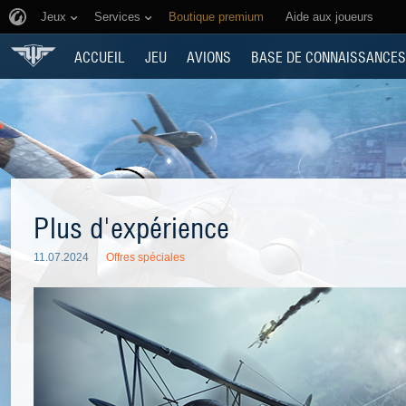
Jeux
Services
Boutique premium
Aide aux joueurs
ACCUEIL
JEU
AVIONS
BASE DE CONNAISSANCES
Plus d'expérience
11.07.2024
Offres spéciales