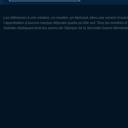
Les références à une création, un modèle, un fabricant, et/ou une version d’avio
l’approbation d’aucune marque déposée quelle qu’elle soit. Tous les modèles d’a
réalistes répliquant ainsi les avions de l’époque de la Seconde Guerre Mondiale
Europe:
Amérique
Deutsch
English
English
Français
Čeština
Polski