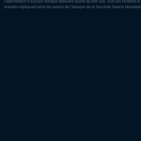
l’approbation d’aucune marque déposée quelle qu’elle soit. Tous les modèles d’a
réalistes répliquant ainsi les avions de l’époque de la Seconde Guerre Mondiale
Europe:
Amérique
Deutsch
English
English
Français
Čeština
Polski
Русский