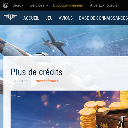
Jeux
Services
Boutique premium
Aide aux joueurs
ACCUEIL
JEU
AVIONS
BASE DE CONNAISSANCES
Plus de crédits
02.03.2023
Offres spéciales