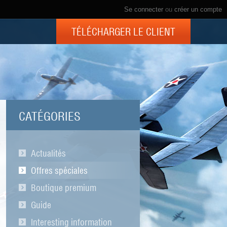
Se connecter
ou
créer un compte
TÉLÉCHARGER LE CLIENT
CATÉGORIES
Actualités
Offres spéciales
Boutique premium
Guide
Interesting information