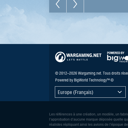
© 2012–2026 Wargaming.net. Tous droits réser
Powered by BigWorld Technology™ ©
Europe (Français)
Les références à une création, un modèle, un fabric
l’approbation d’aucune marque déposée quelle qu’el
réalistes répliquant ainsi les avions de l’époque 