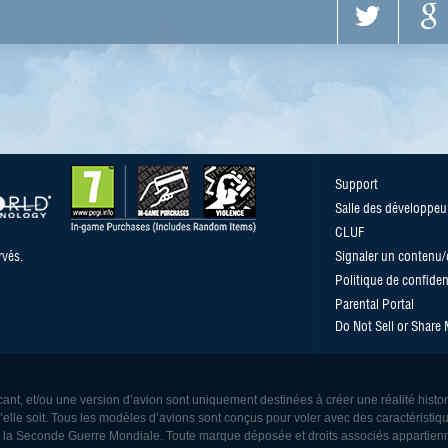
Support
Salle des développeu
CLUF
vés.
Signaler un contenu
Politique de confident
Parental Portal
Do Not Sell or Share
ant, et/ou une version d’avion sont uniquement destinées à créer une réalité histo
le soit. Tous les modèles d’avions sont conçus pour voler avec des caractéristiqu
de la Seconde Guerre Mondiale. Toute marque déposée et droits associés appartienn