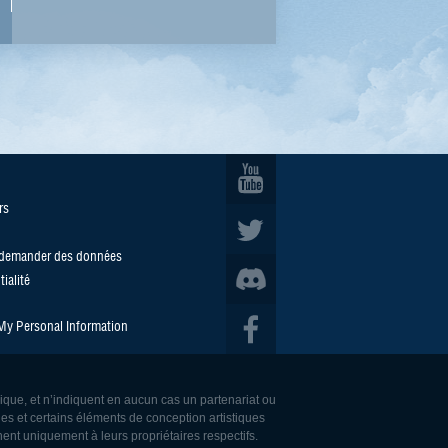
rs
/demander des données
ialité
 My Personal Information
rique, et n’indiquent en aucun cas un partenariat ou
es et certains éléments de conception artistiques
ent uniquement à leurs propriétaires respectifs.