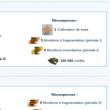
Récompenses :
1
Collimateur de base
e.
5
Munitions à fragmentation (période I)
5
Munitions incendiaires (période I)
 à IV
100 000
crédits
Récompenses :
5
Munitions à fragmentation (période II)
e.