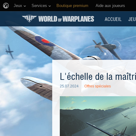
Jeux
Services
Boutique premium
Aide aux joueurs
ACCUEIL
JEU
L'échelle de la maîtr
25.07.2024
Offres spéciales