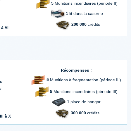
5
Munitions incendiaires (période II)
1
lit dans la caserne
200 000
crédits
 à VII
Récompenses :
5
Munitions à fragmentation (période III)
s
e.
5
Munitions incendiaires (période III)
1
place de hangar
300 000
crédits
III à X