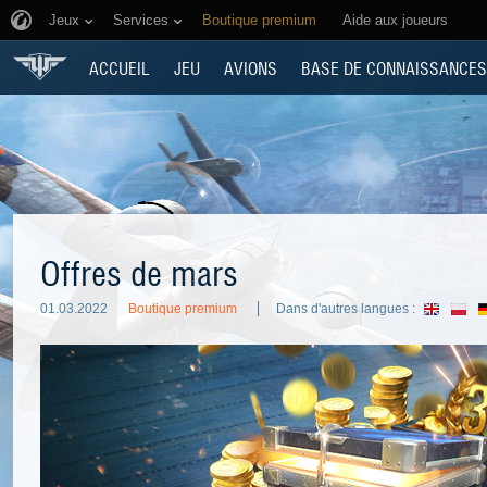
Jeux
Services
Boutique premium
Aide aux joueurs
ACCUEIL
JEU
AVIONS
BASE DE CONNAISSANCES
Offres de mars
01.03.2022
Boutique premium
Dans d'autres langues :