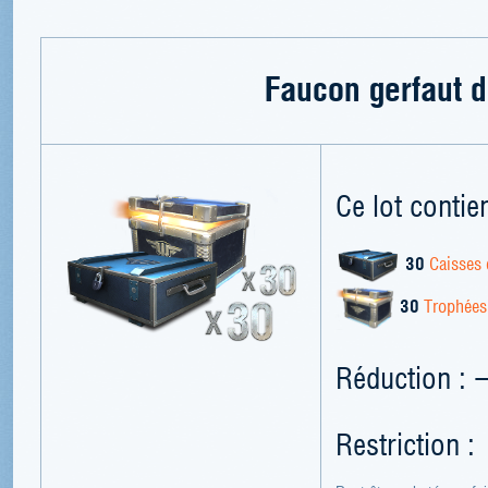
Faucon gerfaut d
Ce lot contien
30
Caisses 
30
Trophées
Réduction : 
Restriction :