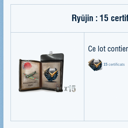
Ryūjin : 15 certi
Ce lot contien
15
certificats