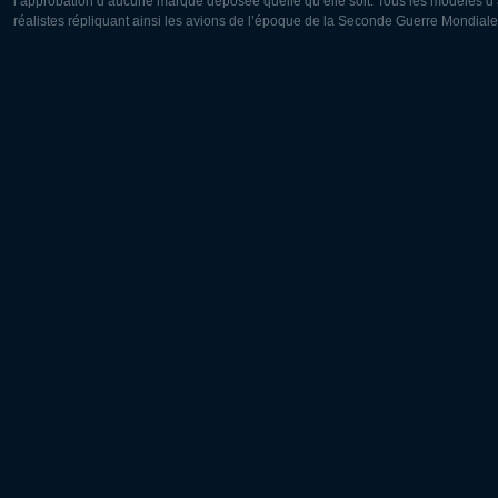
l’approbation d’aucune marque déposée quelle qu’elle soit. Tous les modèles d’a
réalistes répliquant ainsi les avions de l’époque de la Seconde Guerre Mondiale
Europe:
Amérique
Deutsch
English
English
Français
Čeština
Polski
Русский