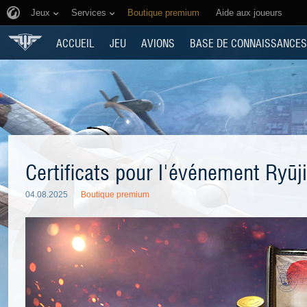
Jeux
Services
Boutique premium
Aide aux joueurs
ACCUEIL
JEU
AVIONS
BASE DE CONNAISSANCES
Certificats pour l'événement Ryūj
04.08.2025
Boutique premium