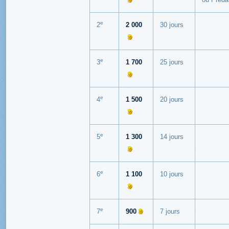
e
2
2 000
30 jours
e
3
1 700
25 jours
e
4
1 500
20 jours
e
5
1 300
14 jours
e
6
1 100
10 jours
e
7
900
7 jours