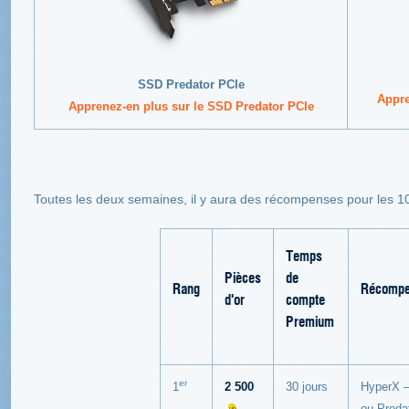
SSD
Predator PCIe
Appre
Apprenez-en plus sur le SSD Predator PCIe
Toutes les deux semaines, il y aura des récompenses pour les 10 
Temps
Pièces
de
Rang
Récompe
d'or
compte
Premium
er
1
2 500
30 jours
HyperX 
ou
Preda