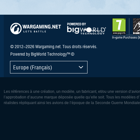
© 2012–2026 Wargaming.net. Tous droits réservés.
Powered by BigWorld Technology™ ©
Europe (Français)
Les références à une création, un modèle, un fabricant, et/ou une version d’avio
l’approbation d’aucune marque déposée quelle qu’elle soit. Tous les modèles d’a
réalistes répliquant ainsi les avions de l’époque de la Seconde Guerre Mondiale