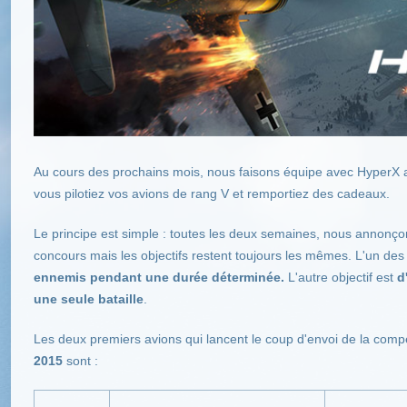
Au cours des prochains mois, nous faisons équipe avec HyperX af
vous pilotiez vos avions de rang V et remportiez des cadeaux.
Le principe est simple : toutes les deux semaines, nous annonçon
concours mais les objectifs restent toujours les mêmes. L'un des 
ennemis pendant une durée déterminée
.
L'autre objectif est
d
une seule bataille
.
Les deux premiers avions qui lancent le coup d'envoi de la comp
2015
sont :