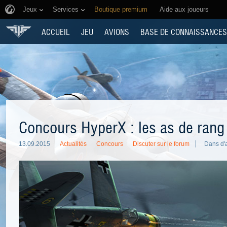
Jeux
Services
Boutique premium
Aide aux joueurs
ACCUEIL
JEU
AVIONS
BASE DE CONNAISSANCES
Concours HyperX : les as de rang
13.09.2015
Actualités
Concours
Discuter sur le forum
Dans d'a