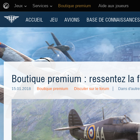
Jeux
Services
Boutique premium
Aide aux joueurs
ACCUEIL
JEU
AVIONS
BASE DE CONNAISSANCES
Boutique premium : ressentez la f
15.01.2018
Boutique premium
Discuter sur le forum
Dans d'autre