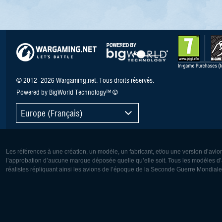
© 2012–2026 Wargaming.net. Tous droits réservés.
Powered by BigWorld Technology™ ©
Europe (Français)
Les références à une création, un modèle, un fabricant, et/ou une version d’avio
l’approbation d’aucune marque déposée quelle qu’elle soit. Tous les modèles d’a
réalistes répliquant ainsi les avions de l’époque de la Seconde Guerre Mondiale