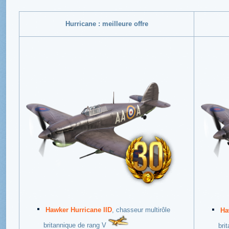
Hurricane : meilleure offre
Hawker Hurricane IID
, chasseur multirôle
Ha
britannique de rang V
bri