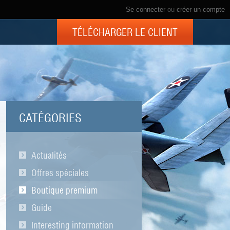
Se connecter
ou
créer un compte
TÉLÉCHARGER LE CLIENT
CATÉGORIES
Actualités
Offres spéciales
Boutique premium
Guide
Interesting information