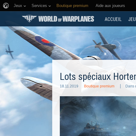
Jeux
Services
Boutique premium
Aide aux joueurs
ACCUEIL
JEU
Lots spéciaux Horte
18.11.2019
Boutique premium
Dans d