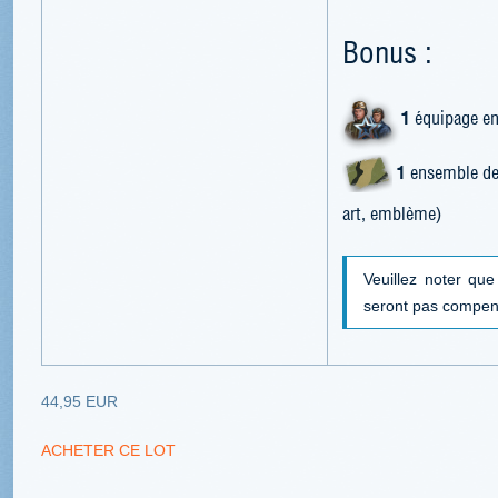
Bonus :
1
équipage en
1
ensemble de 
art, emblème)
Veuillez noter qu
seront pas compen
44,95 EUR
ACHETER CE LOT