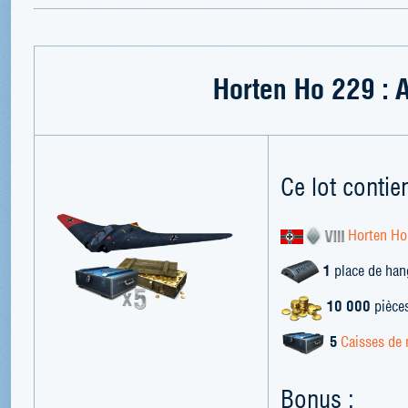
Horten Ho 229 : 
Ce lot contien
Horten Ho
1
place de han
10 000
pièces
5
Caisses de 
Bonus :