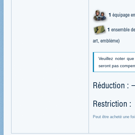
1
équipage en
1
ensemble de 
art, emblème)
Veuillez noter qu
seront pas compen
Réduction : 
Restriction :
Peut être acheté une fo