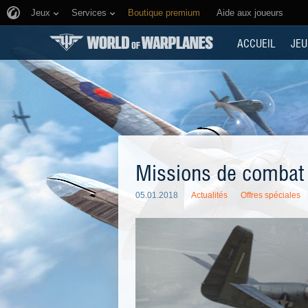
Jeux
Services
Boutique premium
Aide aux joueurs
ACCUEIL
JEU
Missions de combat :
05.01.2018
Actualités
Offres spéciales