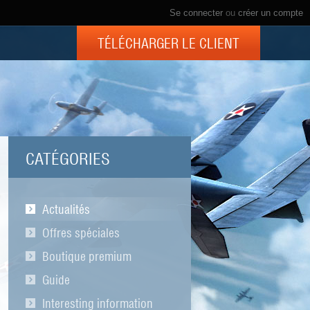
Se connecter
ou
créer un compte
TÉLÉCHARGER LE CLIENT
CATÉGORIES
Actualités
Offres spéciales
Boutique premium
Guide
Interesting information