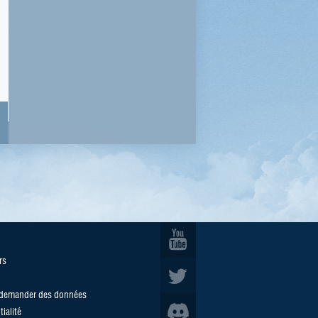
rs
/demander des données
ialité