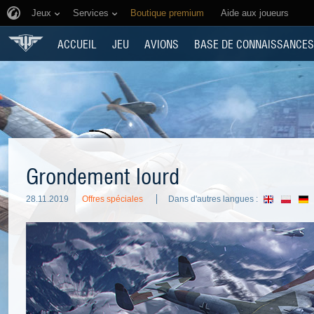
Jeux
Services
Boutique premium
Aide aux joueurs
ACCUEIL
JEU
AVIONS
BASE DE CONNAISSANCES
Grondement lourd
28.11.2019
Offres spéciales
Dans d'autres langues :