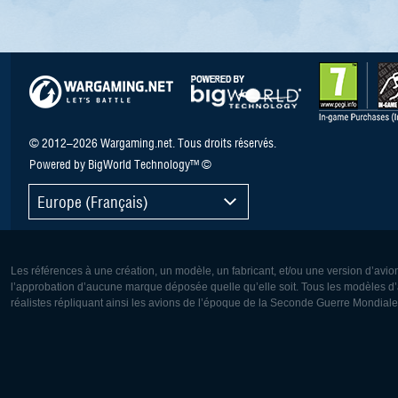
© 2012–2026 Wargaming.net. Tous droits réservés.
Powered by BigWorld Technology™ ©
Europe (Français)
Les références à une création, un modèle, un fabricant, et/ou une version d’avio
l’approbation d’aucune marque déposée quelle qu’elle soit. Tous les modèles d’a
réalistes répliquant ainsi les avions de l’époque de la Seconde Guerre Mondiale