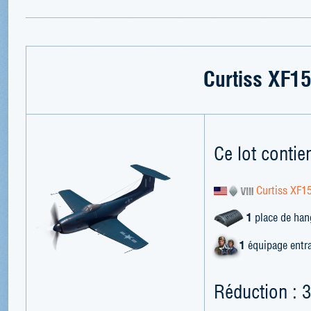
Curtiss XF1
Ce lot contien
Curtiss XF1
1
place de han
1
équipage entr
Réduction : 