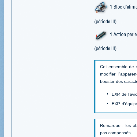
1
Bloc d'alim
(période III)
1
Action par 
(période III)
Cet ensemble de d
modifier l'appar
booster des caract
EXP. de l'avi
EXP. d'équip
Remarque : les ob
pas compensés.