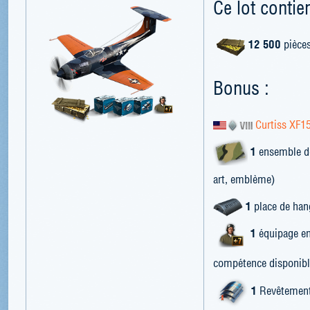
Ce lot contien
12 500
pièces
Bonus :
Curtiss XF1
1
ensemble de
art, emblème)
1
place de han
1
équipage en
compétence disponibl
1
Revêtement 