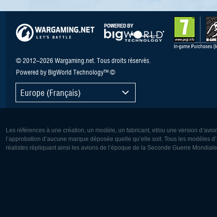
© 2012–2026 Wargaming.net. Tous droits réservés.
Powered by BigWorld Technology™ ©
Europe (Français)
Les références à une création, un modèle, un fabricant, et/ou une version d’avio
l’approbation d’aucune marque déposée quelle qu’elle soit. Tous les modèles d’a
réalistes répliquant ainsi les avions de l’époque de la Seconde Guerre Mondiale
Europe:
Amérique