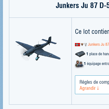
Junkers Ju 87 D-
Ce lot contien
Junkers Ju 8
1
place de han
1
équipage entr
Règles de comp
Agrandir