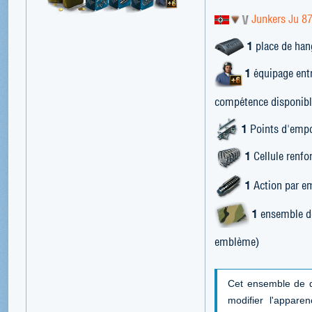
Junkers Ju 8
1
place de han
1
équipage entr
compétence disponibl
1
Points d'empor
1
Cellule renfor
1
Action par em
1
ensemble de
emblème)
Cet ensemble de d
modifier l'appar