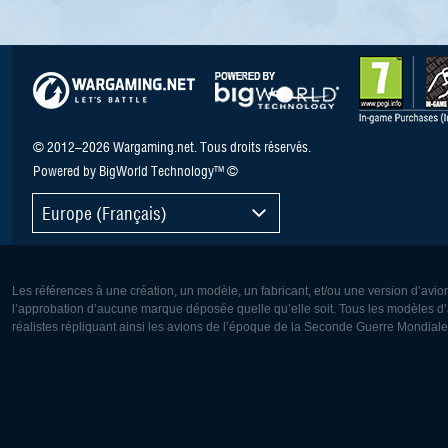
© 2012–2026 Wargaming.net. Tous droits réservés.
Powered by BigWorld Technology™ ©
Europe (Français)
Les références à une création, un modèle, un fabricant, et/ou une version d’avio
l’approbation d’aucune marque déposée quelle qu’elle soit. Tous les modèles d’a
réalistes répliquant ainsi les avions de l’époque de la Seconde Guerre Mondiale