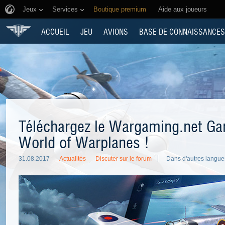
Jeux
Services
Boutique premium
Aide aux joueurs
ACCUEIL
JEU
AVIONS
BASE DE CONNAISSANCES
Téléchargez le Wargaming.net Ga
World of Warplanes !
31.08.2017
Actualités
Discuter sur le forum
Dans d'autres langues