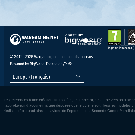
© 2012–2026 Wargaming.net. Tous droits réservés.
Powered by BigWorld Technology™ ©
Europe (Français)
Les références à une création, un modèle, un fabricant, et/ou une version d’avio
l’approbation d’aucune marque déposée quelle qu’elle soit. Tous les modèles d’a
réalistes répliquant ainsi les avions de l’époque de la Seconde Guerre Mondiale