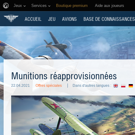
Jeux
Services
Boutique premium
Aide aux joueurs
ACCUEIL
JEU
AVIONS
BASE DE CONNAISSANCES
Munitions réapprovisionnées
22.04.2021
Offres spéciales
Dans d'autres langues :