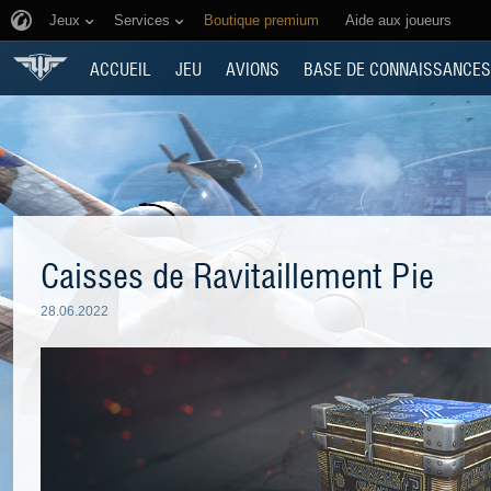
Jeux
Services
Boutique premium
Aide aux joueurs
ACCUEIL
JEU
AVIONS
BASE DE CONNAISSANCES
Caisses de Ravitaillement Pie
28.06.2022